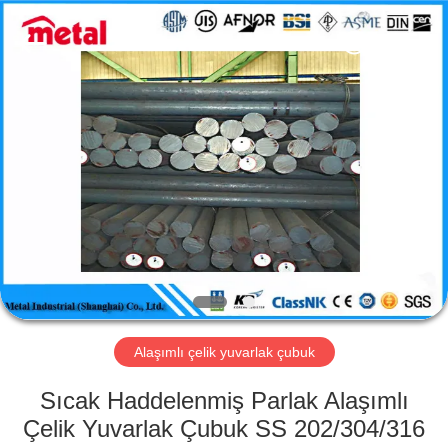
TOBO
STEEL
GROUP
CHINA.
All
Rights
Reserved.
EV
ÜRÜN:%
S
HAKKIMIZDA
FABRIKA
TURU
Alaşımlı çelik yuvarlak çubuk
Sıcak Haddelenmiş Parlak Alaşımlı
KALITE
Çelik Yuvarlak Çubuk SS 202/304/316