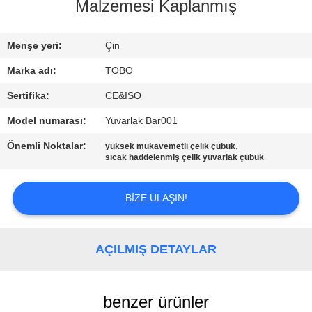
KONTROL
Malzemesi Kaplanmış
BIZE
Menşe yeri:
Çin
ULAŞIN
Marka adı:
TOBO
Sertifika:
CE&ISO
HABERLER
Model numarası:
Yuvarlak Bar001
Önemli Noktalar:
,
yüksek mukavemetli çelik çubuk
VAKALAR
sıcak haddelenmiş çelik yuvarlak çubuk
BIZE ULAŞIN!
SITE
HARITASI
AÇILMIŞ DETAYLAR
PRIVACY
POLICY
benzer ürünler