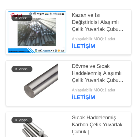
Kazan ve Isı
Değiştiricisi Alaşımlı
Çelik Yuvarlak Çubuk
ASTM4140/42CrMo4
Anlaşılabilir MOQ:1 adet
İLETIŞIM
Dövme ve Sıcak
Haddelenmiş Alaşımlı
Çelik Yuvarlak Çubuk
42CrMo/4140/SAE
Anlaşılabilir MOQ:1 adet
1045 Yüksek
İLETIŞIM
Mukavemetli
Sıcak Haddelenmiş
Karbon Çelik Yuvarlak
Çubuk |