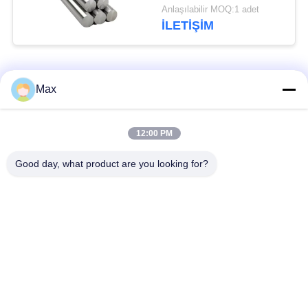
Q345B/304/316
Anlaşılabilir MOQ:1 adet
Paslanmaz Çelik Masif
İLETIŞIM
Yuvarlak Çubuk
Popüler Kategoriler
Tüm
Max
süper dubleks
12:00 PM
Nikel Alaşım Boru
paslanmaz çelik boru
Good day, what product are you looking for?
östenitik paslanmaz
kaplamalı çelik boru
çelik boru
Düşük Sıcaklıklı
Dikişsiz çelik boru
Çelik Boru
Titanyum Alaşımlı
Alüminyum Alaşımlı