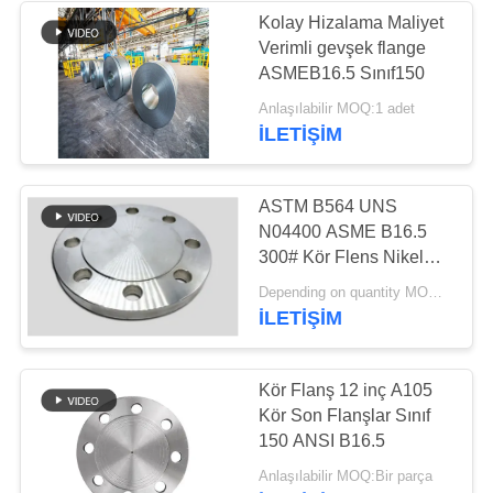
Kolay Hizalama Maliyet
Verimli gevşek flange
158
ASMEB16.5 Sınıf150
Titanyum Alaşımlı
Anlaşılabilir MOQ:1 adet
İLETIŞIM
Boru
ASTM B564 UNS
N04400 ASME B16.5
300# Kör Flens Nikel
Alaşımı
127
Depending on quantity MOQ:1 adet
İLETIŞIM
Alüminyum Alaşımlı
Boru
Kör Flanş 12 inç A105
Kör Son Flanşlar Sınıf
150 ANSI B16.5
Anlaşılabilir MOQ:Bir parça