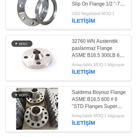
Slip On Flange 1/2 "-72"
B16.5 Özel Boyut
USD Negotiated MOQ:1
İLETIŞIM
500
Dikişsiz çelik boru
32760 WN Austenitik
paslanmaz Flange
ASME B16.5 300LB 6 ′′
Flange
Anlaşılabilir MOQ:1 bilgisayar
İLETIŞIM
86
Saldırma Boynuz Flange
Düşük Sıcaklıklı
ASME B16.5 600 # 6
"STD Flanges Super
Çelik Boru
Duplex Paslanmaz Çelik
Anlaşılabilir MOQ:1 bilgisayar
32760
İLETIŞIM