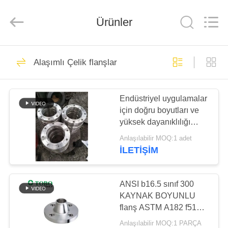
TOBO
STEEL
GROUP
Ürünler
CHINA.
All
Rights
Reserved.
EV
923
Alaşımlı Çelik flanşlar
Nikel Alaşım Boru
ÜRÜN:%
Endüstriyel uygulamalar
S
için doğru boyutları ve
yüksek dayanıklılığı
HAKKIMIZDA
sağlayan hassas
Anlaşılabilir MOQ:1 adet
üretilen alaşımlı çelik
İLETIŞIM
flanslar
590
FABRIKA
süper dubleks
TURU
ANSI b16.5 sınıf 300
KAYNAK BOYUNLU
paslanmaz çelik
flanş ASTM A182 f51
KALITE
f53 f55 dövme flanş
boru
Anlaşılabilir MOQ:1 PARÇA