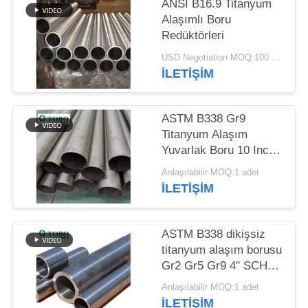
ANSI B16.9 Titanyum
Alaşımlı Boru
Redüktörleri
USD Negotiation MOQ:100 adet
İLETIŞIM
ASTM B338 Gr9
Titanyum Alaşım
Yuvarlak Boru 10 Inch
20mm Poçlanmış
Anlaşılabilir MOQ:1 adet
Sıcak Dolaştırılmış
İLETIŞIM
ASTM B338 dikişsiz
titanyum alaşım borusu
Gr2 Gr5 Gr9 4" SCH40
egzoz borusu
Anlaşılabilir MOQ:1 adet
İLETIŞIM