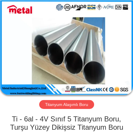
TOBO
STEEL
GROUP
CHINA.
All
Rights
Reserved.
EV
ÜRÜN:%
S
HAKKIMIZDA
FABRIKA
TURU
Titanyum Alaşımlı Boru
Ti - 6al - 4V Sınıf 5 Titanyum Boru,
KALITE
Turşu Yüzey Dikişsiz Titanyum Boru