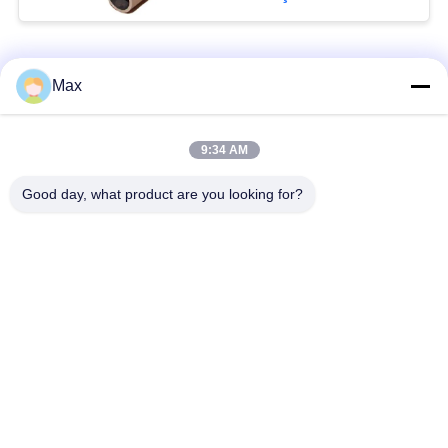
Popüler Kategoriler
Tüm
Max
süper dubleks
9:34 AM
Nikel Alaşım Boru
paslanmaz çelik boru
Good day, what product are you looking for?
östenitik paslanmaz
kaplamalı çelik boru
çelik boru
Düşük Sıcaklıklı
Dikişsiz çelik boru
Çelik Boru
Titanyum Alaşımlı
Alüminyum Alaşımlı
Boru
Boru