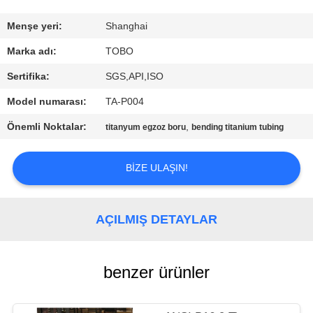
KONTROL
Menşe yeri:
Shanghai
BIZE
Marka adı:
TOBO
ULAŞIN
Sertifika:
SGS,API,ISO
Model numarası:
TA-P004
HABERLER
Önemli Noktalar:
,
titanyum egzoz boru
bending titanium tubing
VAKALAR
BIZE ULAŞIN!
SITE
AÇILMIŞ DETAYLAR
HARITASI
PRIVACY
benzer ürünler
POLICY