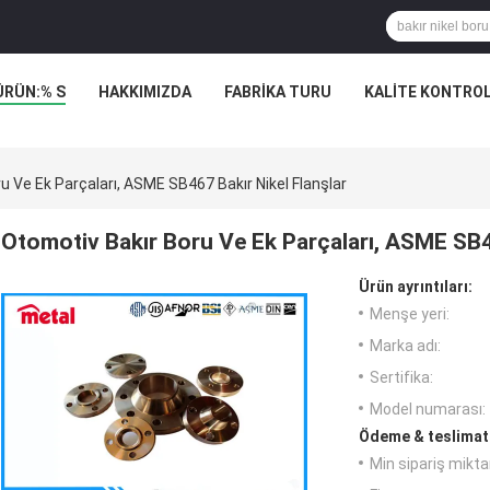
ÜRÜN:% S
HAKKIMIZDA
FABRIKA TURU
KALITE KONTRO
u Ve Ek Parçaları, ASME SB467 Bakır Nikel Flanşlar
Otomotiv Bakır Boru Ve Ek Parçaları, ASME SB46
Ürün ayrıntıları:
Menşe yeri:
Marka adı:
Sertifika:
Model numarası:
Ödeme & teslimat 
Min sipariş miktar