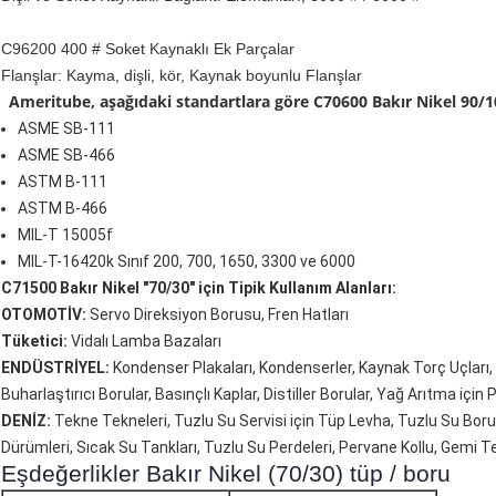
C96200 400 # Soket Kaynaklı Ek Parçalar
Flanşlar: Kayma, dişli, kör, Kaynak boyunlu Flanşlar
Ameritube, aşağıdaki standartlara göre C70600 Bakır Nikel 90/1
ASME SB-111
ASME SB-466
ASTM B-111
ASTM B-466
MIL-T 15005f
MIL-T-16420k Sınıf 200, 700, 1650, 3300 ve 6000
C71500 Bakır Nikel "70/30" için Tipik Kullanım Alanları:
OTOMOTİV:
Servo Direksiyon Borusu, Fren Hatları
Tüketici:
Vidalı Lamba Bazaları
ENDÜSTRİYEL:
Kondenser Plakaları, Kondenserler, Kaynak Torç Uçları, 
Buharlaştırıcı Borular, Basınçlı Kaplar, Distiller Borular, Yağ Arıtma için
DENİZ:
Tekne Tekneleri, Tuzlu Su Servisi için Tüp Levha, Tuzlu Su Boru
Dürümleri, Sıcak Su Tankları, Tuzlu Su Perdeleri, Pervane Kollu, Gemi T
Eşdeğerlikler Bakır Nikel (70/30) tüp / boru