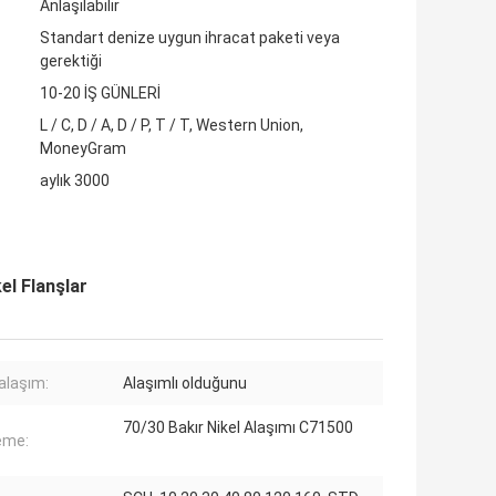
Anlaşılabilir
Standart denize uygun ihracat paketi veya
gerektiği
10-20 İŞ GÜNLERİ
L / C, D / A, D / P, T / T, Western Union,
MoneyGram
aylık 3000
el Flanşlar
alaşım:
Alaşımlı olduğunu
70/30 Bakır Nikel Alaşımı C71500
eme: