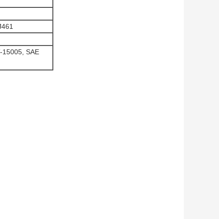
J461
-15005, SAE