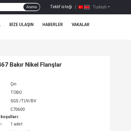
Teklif isteği
|
Turkish
Arama
L
BIZE ULAŞIN
HABERLER
VAKALAR
7 Bakır Nikel Flanşlar
Çin
TOBO
SGS /TUV/BV
C70600
koşulları:
ı:
1 adet