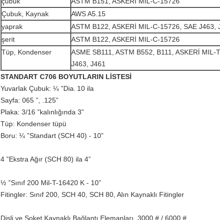
çubuk
ASTM B151, ASKERİ MIL-C-15726
Çubuk, Kaynak
AWS A5.15
yaprak
ASTM B122, ASKERİ MIL-C-15726, SAE J463, 
şerit
ASTM B122, ASKERİ MIL-C-15726
Tüp, Kondenser
ASME SB111, ASTM B552, B111, ASKERİ MIL-T
J463, J461
STANDART C706 BOYUTLARIN LİSTESİ
Yuvarlak Çubuk: ¼ ”Dia.
10 ila
Sayfa: 065 ”, .125”
Plaka: 3/16 ”kalınlığında 3”
Tüp: Kondenser tüpü
Boru: ¼ ”Standart (SCH 40) - 10”
4 ”Ekstra Ağır (SCH 80) ila 4”
½ ”Sınıf 200 Mil-T-16420 K - 10”
Fitingler: Sınıf 200, SCH 40, SCH 80, Alın Kaynaklı Fitingler
Dişli ve Soket Kaynaklı Bağlantı Elemanları, 3000 # / 6000 #