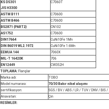
KS D5301
C7060T
JIS H3300
ASTM B111
C70600
ASTM B466
C70600
BS2871 {PART2}
CN102
AS1752
C70600
DIN17664
CuNi10Fe 1Mn
DIN 86019 WL2.1972
CuNi10Fe 1.6Mn
EEMUA 144
7060X
MIL-T 16420K
706
EN12449
CW352H
TOPLAMA:
Flanşlar
Marka adı:
TOBO
Model numarası:
70/30 Bakır nikel alaşımı
sertifikasyon:
SGS / BV / ABS / LR / TUV / DNV / BIS /
Anavatan:
Çin
RESİMLER: