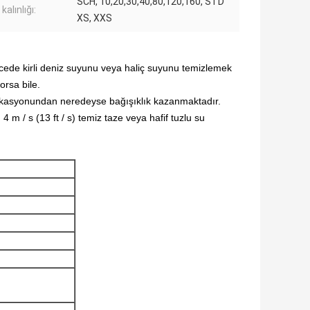
SCH, 10,20,30,40,80,120,160, STD
kalınlığı:
XS, XXS
cede kirli deniz suyunu veya haliç suyunu temizlemek
orsa bile.
ikasyonundan neredeyse bağışıklık kazanmaktadır.
 4 m / s (13 ft / s) temiz taze veya hafif tuzlu su