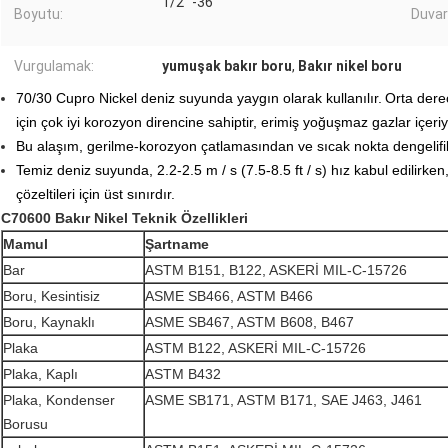
1/2 "-36"
Boyutu:
Duvar 
Vurgulamak:
yumuşak bakır boru
,
Bakır nikel boru
70/30 Cupro Nickel deniz suyunda yaygın olarak kullanılır.
Orta dere
için çok iyi korozyon direncine sahiptir, erimiş yoğuşmaz gazlar içeriy
Bu alaşım, gerilme-korozyon çatlamasından ve sıcak nokta dengelif
Temiz deniz suyunda, 2.2-2.5 m / s (7.5-8.5 ft / s) hız kabul edilirken,
çözeltileri için üst sınırdır.
C70600 Bakır Nikel Teknik Özellikleri
Mamul
Şartname
Bar
ASTM B151, B122, ASKERİ MIL-C-15726
Boru, Kesintisiz
ASME SB466, ASTM B466
Boru, Kaynaklı
ASME SB467, ASTM B608, B467
Plaka
ASTM B122, ASKERİ MIL-C-15726
Plaka, Kaplı
ASTM B432
Plaka, Kondenser
ASME SB171, ASTM B171, SAE J463, J461
Borusu