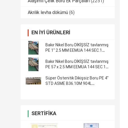
Alaşımlı Çelik Boru Ek Parçaları
(2251)
Akrilik levha dökümü
(6)
EN IYI ÜRÜNLERI
Bakır Nikel Boru DİKİŞSİZ tavlanmış
PE 1" 2.5 MM EEMUA 144 SEC.1
ALLOY CN102 Boru
Bakır Nikel Boru DİKİŞSİZ tavlanmış
PE 57 x 2.5 MM EEMUA 144 SEC.1
ALLOY CN102 Boru
Süper Östenitik Dikişsiz Boru PE 4"
STD ASME B36.10M 904L
Paslanmaz Çelik Yuvarlak Boru
SERTIFIKA