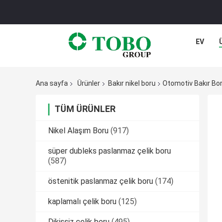
EV
Ana sayfa
Ürünler
Bakır nikel boru
Otomotiv Bakır Bor
TÜM ÜRÜNLER
Nikel Alaşım Boru
(917)
süper dubleks paslanmaz çelik boru
(587)
östenitik paslanmaz çelik boru
(174)
kaplamalı çelik boru
(125)
Dikişsiz çelik boru
(495)