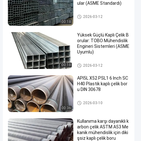
ular (ASME Standardı)
kaplamalı çelik boru
2026-03-12
00:18
Yüksek Güçlü Kaplı Çelik B
orular: TOBO Mühendislik
Engineri Sistemleri (ASME
Uyumlu)
kaplamalı çelik boru
00:18
2026-03-12
API5L X52 PSL1 6 Inch SC
H40 Plastik kaplı çelik bor
u DIN 30678
kaplamalı çelik boru
2026-03-10
00:36
Kullanıma karşı dayanıklı k
arbon çelik ASTM A53 Me
kanik mühendislik için diki
şsiz kaplı çelik boru