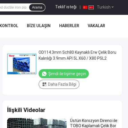
Teklif isteği
|
Turkish
Arama
 KONTROL
BIZE ULAŞIN
HABERLER
VAKALAR
OD114.3mm Sch80 Kaynaklı Erw Çelik Boru
Kalınlığı 3.9mm API 5L X60 / X80 PSL2
Şimdi iletişime geçin
Daha Fazla Bilgi
İlişkili Videolar
Üstün Korozyon Direnci ile
TOBO Kaplamalı Çelik Bor