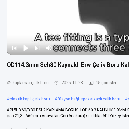
OD114.3mm Sch80 Kaynaklı Erw Çelik Boru Kalı
kaplamalı çelik boru
2025-11-28
15 görüşler
#
plastik kaplı çelik boru
#
füzyon bağlı epoksi kaplı çelik boru
#
API 5L X60/X80 PSL2 KAPLAMA BORUSU OD 60.3 KALINLIK 3.9MM KAYNAK
çap 21,3 - 660 mm Anavatan Çin (Anakara) sertifika API Yüzey İşlem 